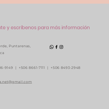
e y escríbenos para más información
rde, Puntarenas,
ica
16-9149 | +506 8661-7111 | +506 8493-2948
a.net@gmail.com